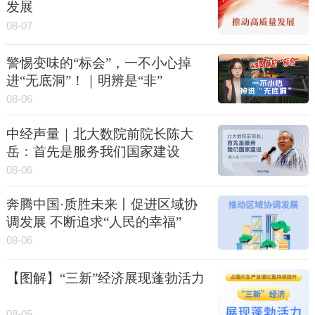
发展
08-07
警惕变味的“标会”，一不小心掉
进“无底洞”！｜明辨是“非”
08-06
中经声量｜北大数院前院长陈大
岳：首先是服务我们国家建设
08-06
奔腾中国·质胜未来丨促进区域协
调发展 不断追求“人民的幸福”
08-06
【图解】“三新”经济展现蓬勃活力
08-05