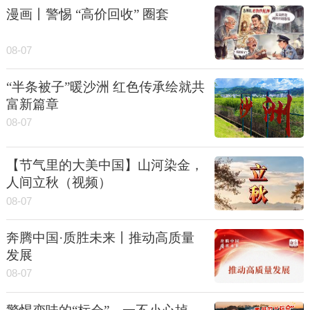
漫画丨警惕 “高价回收” 圈套
08-07
“半条被子”暖沙洲 红色传承绘就共
富新篇章
08-07
【节气里的大美中国】山河染金，
人间立秋（视频）
08-07
奔腾中国·质胜未来丨推动高质量
发展
08-07